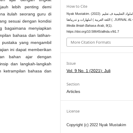
How to Cite
auh lebih penting demi
ena itulah seorang guru di
Nyak Mustakim. (2022). إعداد املواد التعليمية ف تعليم
اللغة العربية ) املهارات و تدريباهتا (.
JURNAL AL-I
ang sesuai dengan kondisi
Media Ilmiah Bahasa Arab
,
9
(1).
tang bagaimana menyiapkan
https://doi.org/10.58645/alihda.v9i1.7
ampilan bahasa dan latihan-
More Citation Formats
udi pustaka yang mengambil
 kajian ini dapat memberikan
kan bahan ajar dengan
Issue
insip dan langkah-langkah
Vol. 9 No. 1 (2021): Juli
n ketrampilan bahasa dan
Section
Articles
License
Copyright (c) 2022 Nyak Mustakim