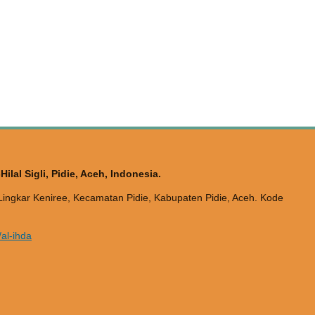
lal Sigli, Pidie, Aceh, Indonesia.
n Lingkar Keniree, Kecamatan Pidie, Kabupaten Pidie, Aceh. Kode
p/al-ihda