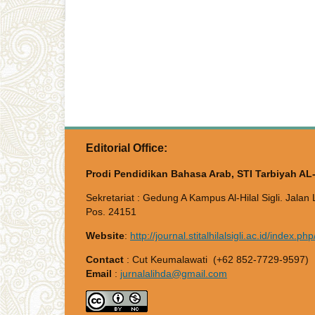
Editorial Office:
Prodi Pendidikan Bahasa Arab, STI Tarbiyah AL-Hi
Sekretariat : Gedung A Kampus Al-Hilal Sigli. Jala
Pos. 24151
Website
:
http://journal.stitalhilalsigli.ac.id/index.ph
Contact
: Cut Keumalawati (+62 852-7729-9597)
Email
:
jurnalalihda@gmail.com