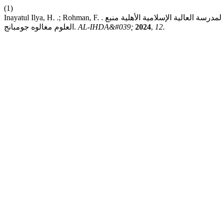
(1)
Inayatul Ilya, H. .; Rohman, F. . فعالية طريقة أمثلتي للمبتدئين لترقية إتقان القواعد في تعليم اللغة العربية في المدرسة العالية الإسلامية الأهلية منبع
.
12
,
2024
AL-IHDA&#039;
العلوم مغالوه جومبانج.