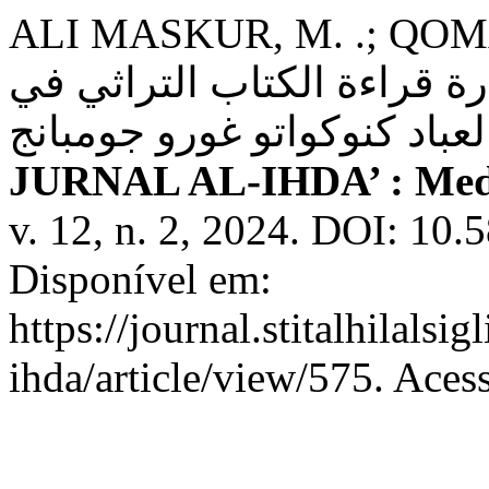
ALI MASKUR, M. .; QOMARIYAH, L. 
"ة قراءة الكتاب التراثي في
JURNAL AL-IHDA’ : Medi
v. 12, n. 2, 2024. DOI: 10.
Disponível em:
https://journal.stitalhilalsig
ihda/article/view/575. Aces