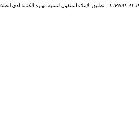
JURNAL AL-IH
Sanwil, Teuku. 2024. “تطبيق الإملاء المنقول لتنمية مهارة الكتابة لدى الطلاب المبتدئين في معهد نور الفلاح كمبانج تانجونج”.