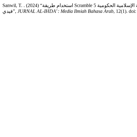
Sanwil, T. . (2024) “استخدام طريقة Scramble لترقية كفاءة فهم النصوص العربية عند طلاب الفصل الثاني (أ) بالمدرسة العالية الإسلامية الحكومية 5
, 12(1). doi
JURNAL AL-IHDA’ : Media Ilmiah Bahasa Arab
فيدي”,