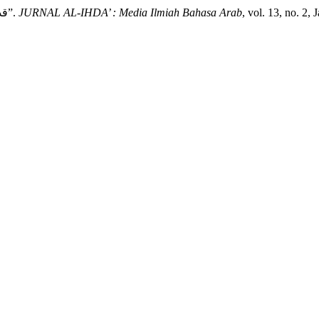
Huseini, H. “قدرة الطلاب على فهم الكلمة المنصرفة فى النص العربي”.
JURNAL AL-IHDA’ : Media Ilmiah Bahasa Arab
, vol. 13, no. 2,