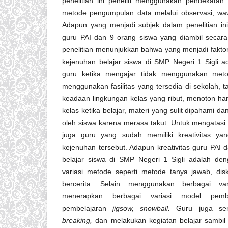
penelitian ini peneliti menggunakan pendekatan k
metode pengumpulan data melalui observasi, wa
Adapun yang menjadi subjek dalam penelitian ini
guru PAI dan 9 orang siswa yang diambil secar
penelitian menunjukkan bahwa yang menjadi fakto
kejenuhan belajar siswa di SMP Negeri 1 Sigli 
guru ketika mengajar tidak menggunakan metod
menggunakan fasilitas yang tersedia di sekolah, t
keadaan lingkungan kelas yang ribut, menoton 
kelas ketika belajar, materi yang sulit dipahami d
oleh siswa karena merasa takut. Untuk mengatasi 
juga guru yang sudah memiliki kreativitas yan
kejenuhan tersebut. Adapun kreativitas guru PAI
belajar siswa di SMP Negeri 1 Sigli adalah de
variasi metode seperti metode tanya jawab, dis
bercerita. Selain menggunakan berbagai va
menerapkan berbagai variasi model pembe
pembelajaran
jigsow, snowball.
Guru juga se
breaking,
dan melakukan kegiatan belajar sambil