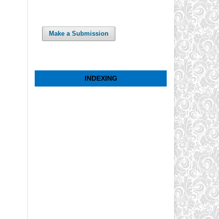
Make a Submission
INDEXING