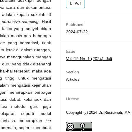
ualitatif deskriptif dengan
Pdf
wancara dan dokumentasi.
 adalah kepala sekolah, 3
a
purposive sampling.
Hasil
Published
r-faktor yang menyebabkan
2024-07-22
adalah masih ada beberapa
e yang bervariasi, tidak
ata letak di dalam ruangan,
Issue
hanya menggunakan ruangan
Vol. 19 No. 1 (2024): Juli
an guru yang tidak disenangi
hal-hal tersebut, maka ada
Section
g tinggi untuk mengatasi
Articles
 dalam mengatasi kejenuhan
ngan menerapkan berbagai
License
kusi, debat, kelompok dan
riasi metode guru juga
Copyright (c) 2024 Dr. Rusnawati, MA
lajaran seperti model
nantiasa menerapkan
ice
 bermain, seperti membuat