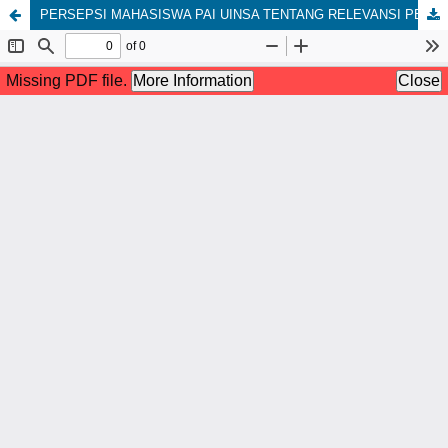
PERSEPSI MAHASISWA PAI UINSA TENTANG RELEVANSI PEMBELAJARAN AGAMA ISLAM DAN KEBUDAYAAN JAWA