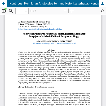
Kontribusi Pemikiran Aristoteles tentang Retorika terhadap Pengajaran Mahārah Kalām di Perguruan Tinggi