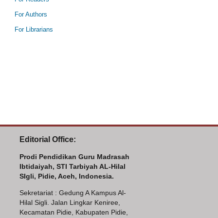
For Authors
For Librarians
Editorial Office:
Prodi Pendidikan Guru Madrasah
Ibtidaiyah, STI Tarbiyah AL-Hilal
SIgli, Pidie, Aceh, Indonesia.
Sekretariat : Gedung A Kampus Al-
Hilal Sigli. Jalan Lingkar Keniree,
Kecamatan Pidie, Kabupaten Pidie,